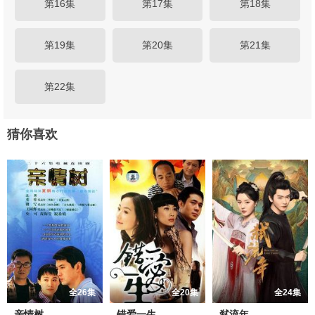
第16集
第17集
第18集
第19集
第20集
第21集
第22集
猜你喜欢
全26集
全20集
全24集
亲情树
错爱一生
弑流年