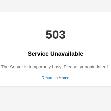
电视剧
动漫
综艺
短剧
6集
全75集
全73集
穿越后，满朝文武都是我学生
末日尽头是你
白昕怡
丁璐瑶
隋