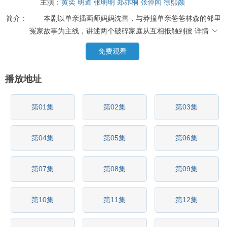
主演：
黄奕
明道
张明明
郑亦桐
张倬闻
徐熙颜
简介：
本剧以单亲插画师妈妈沈蕾，与莽撞单亲爸爸林森的邻里
冤家故事为主线，讲述两个破碎家庭从互相抵触到彼
详情
免费观看
播放地址
第01集
第02集
第03集
第04集
第05集
第06集
第07集
第08集
第09集
第10集
第11集
第12集