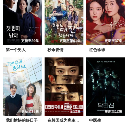
更新至89集
更新至第01集
更新至37集
第一个男人
秒杀爱情
红色珍珠
更新至18集
全12集
更新至12集
我们愉快的好日子
申医生
在韩国成为房主的方法