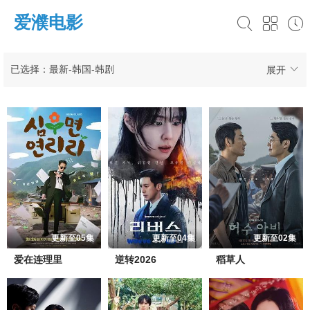
爱濮电影
已选择：最新-韩国-韩剧
展开
更新至05集
更新至04集
更新至02集
爱在连理里
逆转2026
稻草人